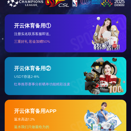
留言应用名称：
客户留言
描述：
*
留言内容：
姓名：
性别：
男
女
手机：
电话：
传真：
邮箱：
*
验证码：