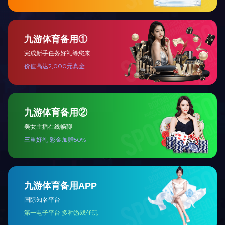
地址：
邮编：
提交
联系电话
0311-83099830
地址：河北省石家庄市经济技术开发区阿里山大街 19 号
查看手机网站