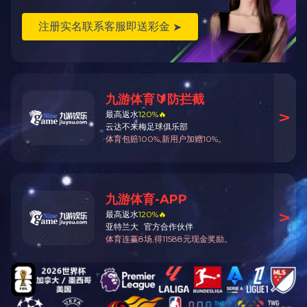
English
在线留言
MESSAGE
联系我们

联系方式
在线留言
人力资源
药品不良反应在线留言
首页
/
在线留言
在线
留言